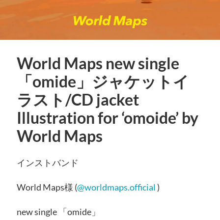
World Maps new single
「omide」ジャケットイ
ラスト/CD jacket
Illustration for ‘omoide’ by
World Maps
インストバンド
World Maps様 (
@worldmaps.official
)
new single 「omide」