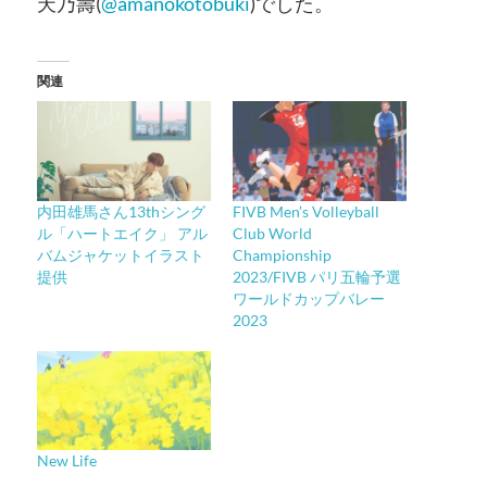
天乃壽
(
@amanokotobuki
)
でした。
関連
内田雄馬さん13thシング
FIVB Men’s Volleyball
ル「ハートエイク」 アル
Club World
バムジャケットイラスト
Championship
提供
2023/FIVB パリ五輪予選
ワールドカップバレー
2023
New Life